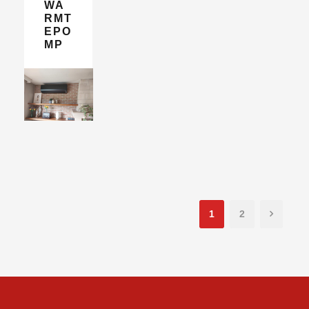
WA
RMT
EPO
MP
1
2