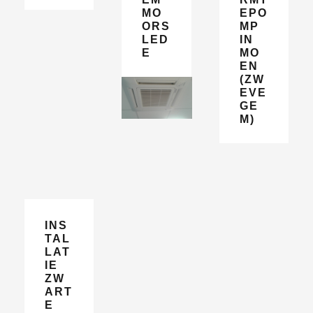
MO
EPO
ORS
MP
LED
IN
E
MO
EN
(ZW
EVE
GE
M)
INS
TAL
LAT
IE
ZW
ART
E