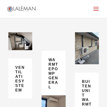
WA
RMT
VEN
EPO
TIL
MP
ATI
GEN
ESY
BUI
ERA
STE
TEN
L
EM
UNI
T
WA
RMT