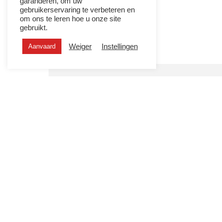
garanderen, om uw
gebruikerservaring te verbeteren en
om ons te leren hoe u onze site
gebruikt.
Weiger
Instellingen
Aanvaard
WAT WE DOEN
Onze realisaties
Bekijk alle realisaties