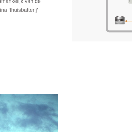
fhankelijk van de
na ‘thuisbatterij’