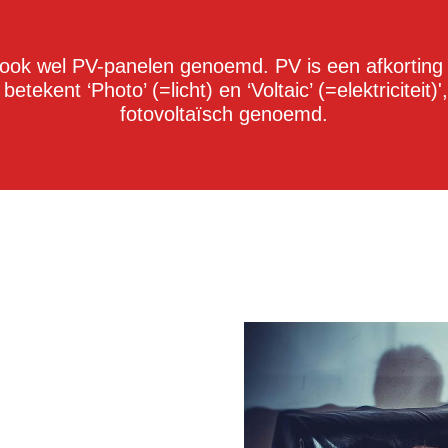
ok wel PV-panelen genoemd. PV is een afkorting
 betekent ‘Photo’ (=licht) en ‘Voltaic’ (=elektriciteit
fotovoltaïsch genoemd.