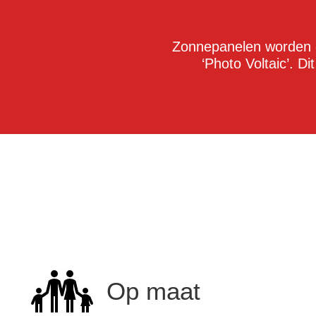
Zonnepanelen worden o
‘Photo Voltaic’. Dit
Op maat