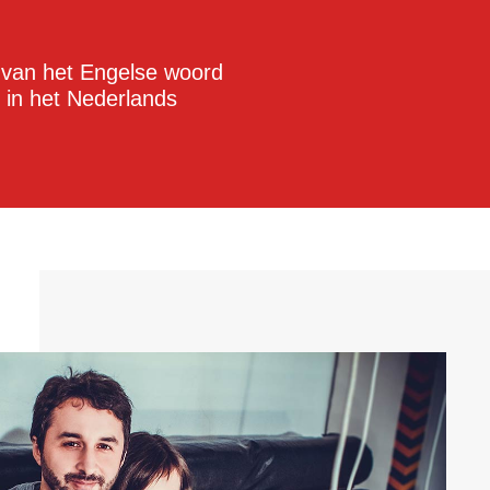
 van het Engelse woord
)', in het Nederlands