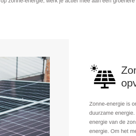
n op zonne-energie, werk je actief mee aan een groenere
Zo
op
Zonne-energie is o
duurzame energie.
energie van de zon
energie. Om het me